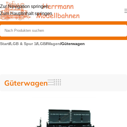
Zur Navigation springen
Zum Hauptinhalt springen
Start
/
LGB & Spur 1
/
LGB
/
Wagen
/
Güterwagen
Güterwagen