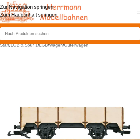
Zur Navigation springen
Zum Hauptinhalt springen
Start
/
LGB & Spur 1
/
LGB
/
Wagen
/
Güterwagen