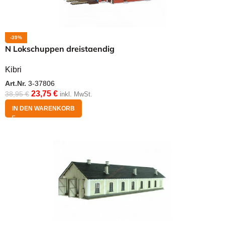
-39%
N Lokschuppen dreistaendig
Kibri
Art.Nr.
3-37806
23,75
€
38,95
€
inkl. MwSt.
IN DEN WARENKORB