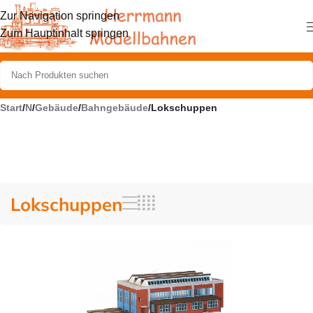
Zur Navigation springen
Zum Hauptinhalt springen
Start
/
N
/
Gebäude
/
Bahngebäude
/
Lokschuppen
Lokschuppen