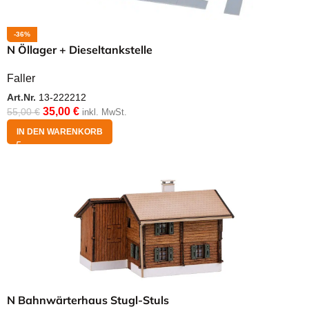
-36%
N Öllager + Dieseltankstelle
Faller
Art.Nr.
13-222212
35,00
€
55,00
€
inkl. MwSt.
IN DEN WARENKORB
N Bahnwärterhaus Stugl-Stuls