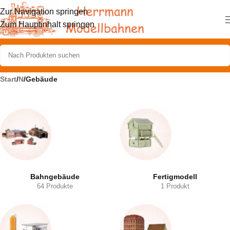
Zur Navigation springen
Zum Hauptinhalt springen
Start
/
N
/
Gebäude
Bahngebäude
Fertigmodell
64 Produkte
1 Produkt