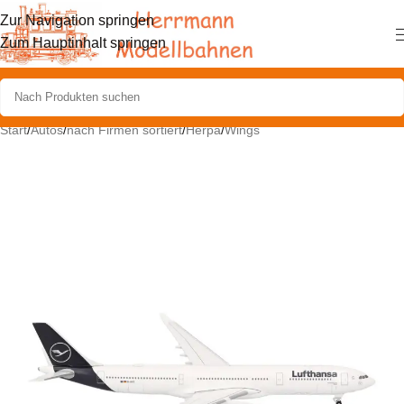
Zur Navigation springen
Zum Hauptinhalt springen
Start
/
Autos
/
nach Firmen sortiert
/
Herpa
/
Wings