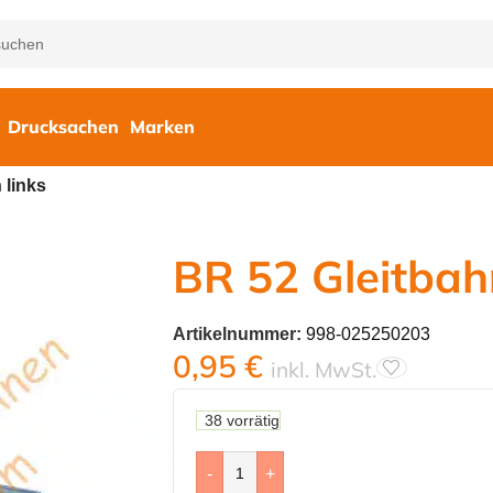
Drucksachen
Marken
 links
BR 52 Gleitbah
Artikelnummer:
998-025250203
0,95
€
inkl. MwSt.
38 vorrätig
-
+