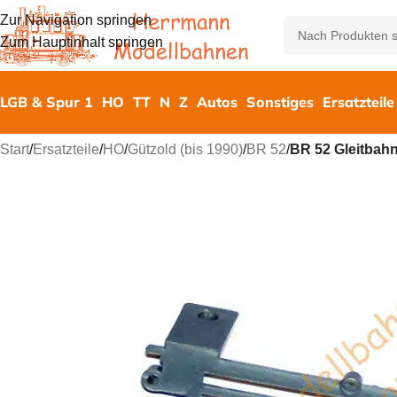
Zur Navigation springen
Zum Hauptinhalt springen
LGB & Spur 1
HO
TT
N
Z
Autos
Sonstiges
Ersatzteile
Start
/
Ersatzteile
/
HO
/
Gützold (bis 1990)
/
BR 52
/
BR 52 Gleitbahn