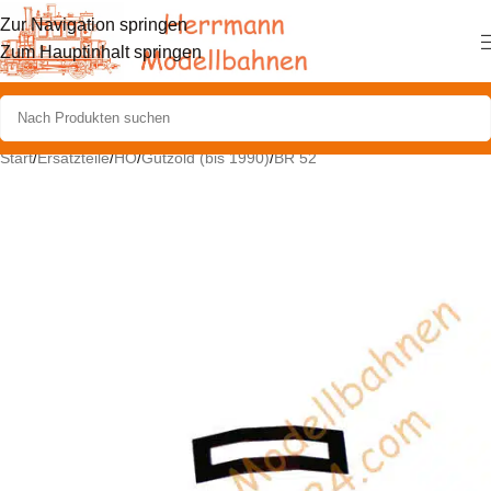
Zur Navigation springen
Zum Hauptinhalt springen
Start
/
Ersatzteile
/
HO
/
Gützold (bis 1990)
/
BR 52