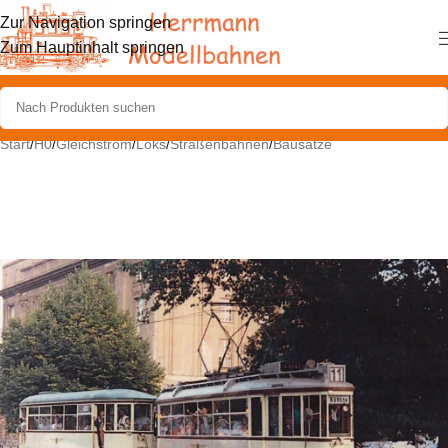
Zur Navigation springen
Zum Hauptinhalt springen
Start
/
H0
/
Gleichstrom
/
Loks
/
Straßenbahnen
/
Bausätze