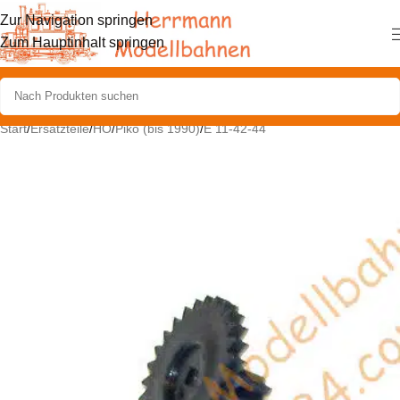
Zur Navigation springen
Zum Hauptinhalt springen
Start
/
Ersatzteile
/
HO
/
Piko (bis 1990)
/
E 11-42-44