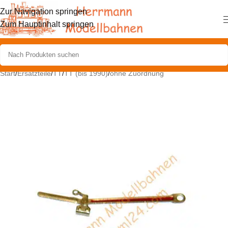
Zur Navigation springen
Zum Hauptinhalt springen
Start
/
Ersatzteile
/
TT
/
TT (bis 1990)
/
ohne Zuordnung