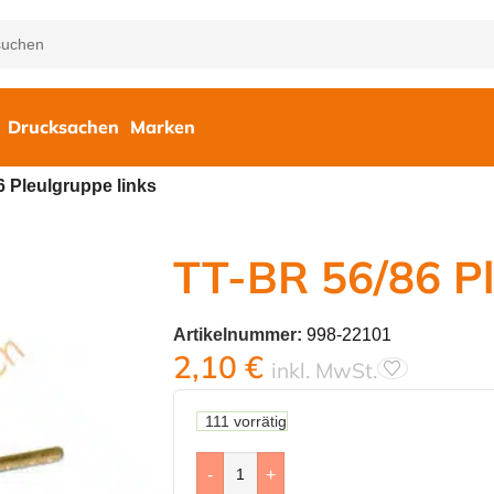
Drucksachen
Marken
 Pleulgruppe links
TT-BR 56/86 Pl
Artikelnummer:
998-22101
2,10
€
inkl. MwSt.
111 vorrätig
-
+