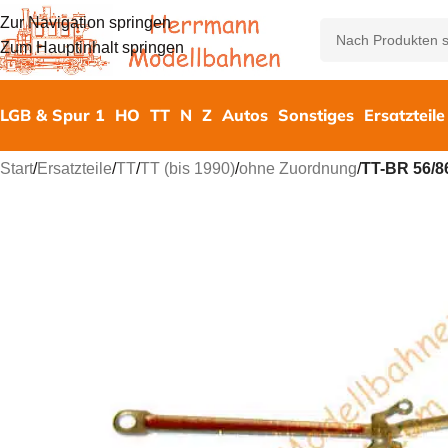
Zur Navigation springen
Zum Hauptinhalt springen
LGB & Spur 1
HO
TT
N
Z
Autos
Sonstiges
Ersatzteile
Start
/
Ersatzteile
/
TT
/
TT (bis 1990)
/
ohne Zuordnung
/
TT-BR 56/86