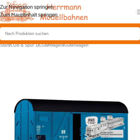
Zur Navigation springen
Zum Hauptinhalt springen
Start
/
LGB & Spur 1
/
LGB
/
Wagen
/
Güterwagen