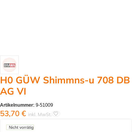
H0 GÜW Shimmns-u 708 DB
AG VI
Artikelnummer:
9-51009
53,70
€
inkl. MwSt.
Nicht vorrätig