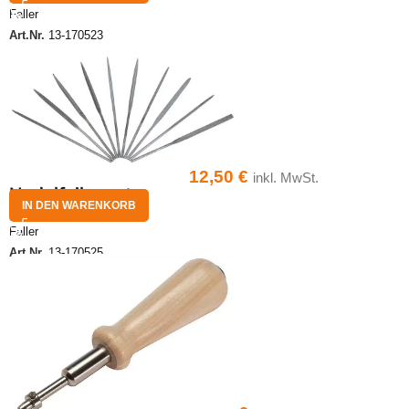
Faller
Art.Nr.
13-170523
12,50
€
inkl. MwSt.
Nadelfeilensatz
IN DEN WARENKORB
Faller
Art.Nr.
13-170525