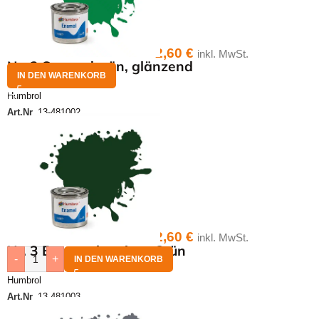
2,60
€
inkl. MwSt.
Nr. 2 Smaradgrün, glänzend
IN DEN WARENKORB
Humbrol
Art.Nr.
13-481002
2,60
€
inkl. MwSt.
Nr. 3 Braunschweiger Grün
-
+
IN DEN WARENKORB
Humbrol
Art.Nr.
13-481003