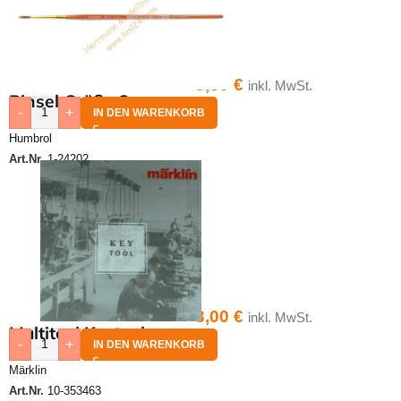
3,00
€
inkl. MwSt.
Pinsel Größe 2
-
+
IN DEN WARENKORB
Humbrol
Art.Nr.
1-24202
3,00
€
inkl. MwSt.
Multitool Keytool
-
+
IN DEN WARENKORB
Märklin
Art.Nr.
10-353463