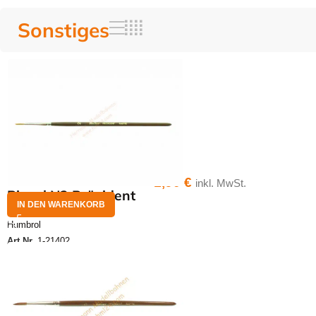
Sonstiges
1,90
€
inkl. MwSt.
Pinsel N2 Präsident
IN DEN WARENKORB
Humbrol
Art.Nr.
1-21402