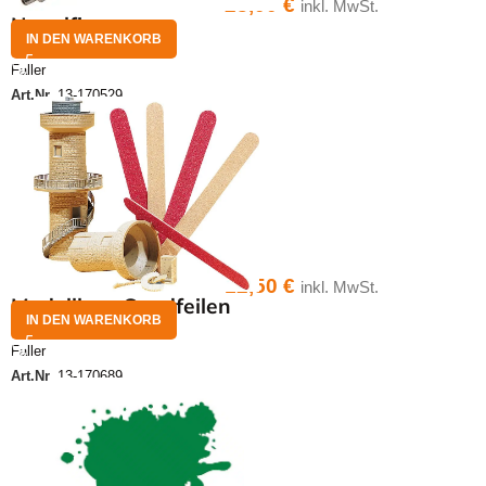
23,00
€
inkl. MwSt.
Nagelfix
IN DEN WARENKORB
Faller
Art.Nr.
13-170529
12,50
€
inkl. MwSt.
Modellbau-Sandfeilen
IN DEN WARENKORB
Faller
Art.Nr.
13-170689