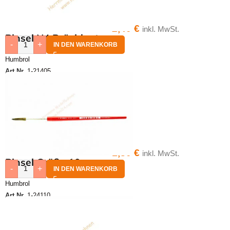
2,40
€
inkl. MwSt.
Pinsel N4 Präsident
-
+
IN DEN WARENKORB
Humbrol
Art.Nr.
1-21405
1,80
€
inkl. MwSt.
Pinsel Größe 10
-
+
IN DEN WARENKORB
Humbrol
Art.Nr.
1-24110