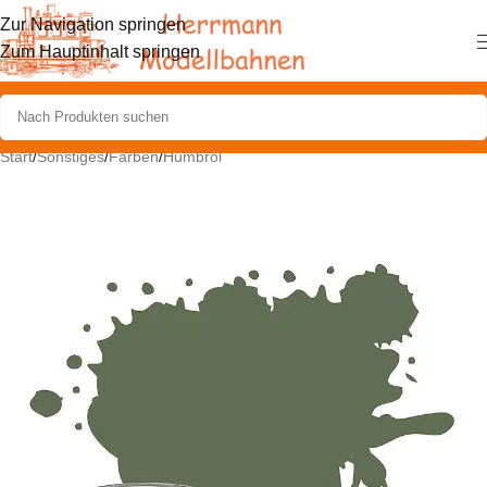
Zur Navigation springen
Zum Hauptinhalt springen
Start
/
Sonstiges
/
Farben
/
Humbrol