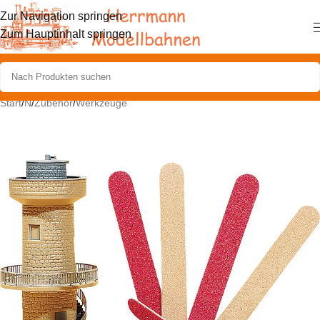
Zur Navigation springen
Zum Hauptinhalt springen
Start
/
N
/
Zubehör
/
Werkzeuge