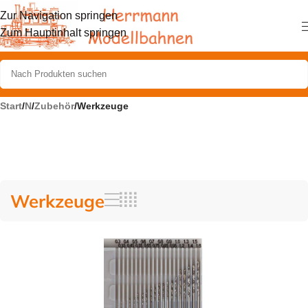
Zur Navigation springen
Zum Hauptinhalt springen
Start
/
N
/
Zubehör
/
Werkzeuge
Werkzeuge