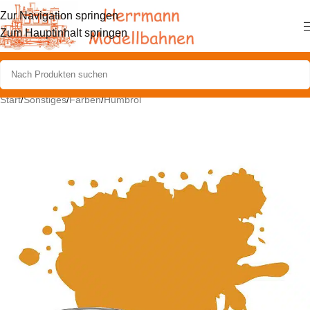
Zur Navigation springen
Zum Hauptinhalt springen
Start
/
Sonstiges
/
Farben
/
Humbrol