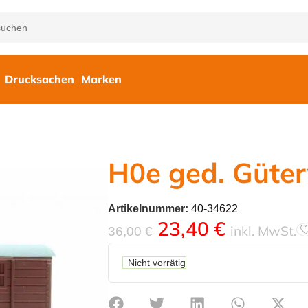
Drucksachen
Marken
H0e ged. Güte
Artikelnummer:
40-34622
23,40
€
inkl. MwSt.
36,00
€
Nicht vorrätig