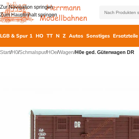
Zur Navigation springen
Zum Hauptinhalt springen
LGB & Spur 1
HO
TT
N
Z
Autos
Sonstiges
Ersatzteile
Start
/
H0
/
Schmalspur
/
HOe
/
Wagen
/
H0e ged. Güterwagen DR