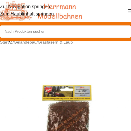
Zur Navigation springen
Zum Hauptinhalt springen
Start
/
Z
/
Geländebau
/
Grasfasern & Laub