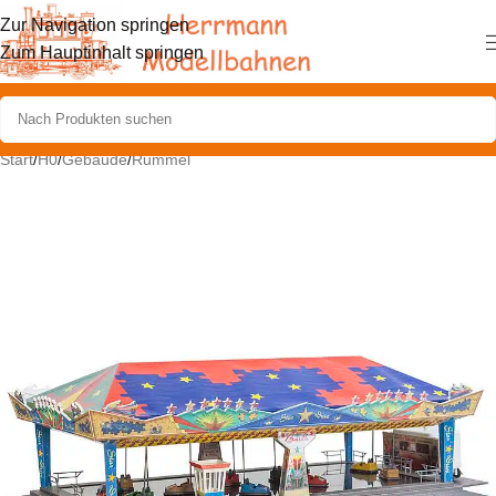
Zur Navigation springen
Zum Hauptinhalt springen
Start
/
H0
/
Gebäude
/
Rummel