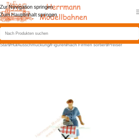
Zur Navigation springen
Zum Hauptinhalt springen
Start
/
H0
/
Ausschmückung
/
Figuren
/
nach Firmen sortiert
/
Preiser