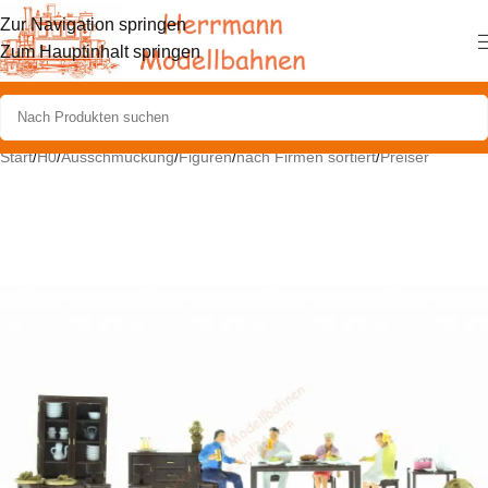
Zur Navigation springen
Zum Hauptinhalt springen
Start
/
H0
/
Ausschmückung
/
Figuren
/
nach Firmen sortiert
/
Preiser