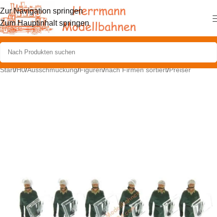
Zur Navigation springen
Zum Hauptinhalt springen
Start
/
H0
/
Ausschmückung
/
Figuren
/
nach Firmen sortiert
/
Preiser