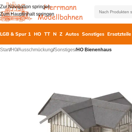
Zur Navigation springen
Zum Hauptinhalt springen
LGB & Spur 1
HO
TT
N
Z
Autos
Sonstiges
Ersatzteile
Start
/
H0
/
Ausschmückung
/
Sonstiges
/
HO Bienenhaus