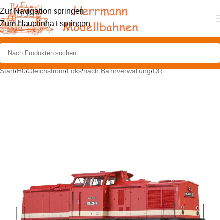
Zur Navigation springen
Zum Hauptinhalt springen
Start
/
H0
/
Gleichstrom
/
Loks
/
nach Bahnverwaltung
/
DR