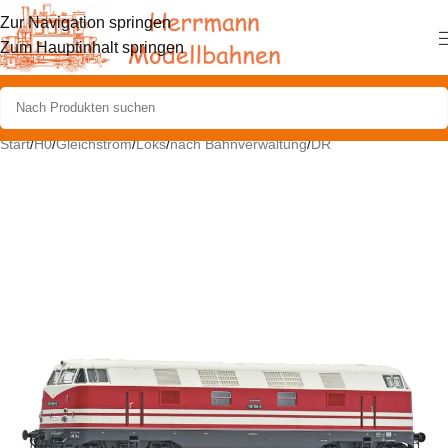
Zur Navigation springen
Zum Hauptinhalt springen
Start
/
H0
/
Gleichstrom
/
Loks
/
nach Bahnverwaltung
/
DR