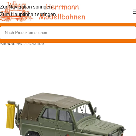
Zur Navigation springen
Zum Hauptinhalt springen
Start
/
Autos
/
DDR
/
Militär