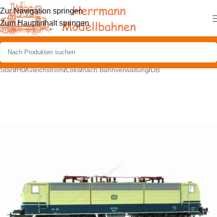
Zur Navigation springen
Zum Hauptinhalt springen
Start
/
H0
/
Gleichstrom
/
Loks
/
nach Bahnverwaltung
/
DB