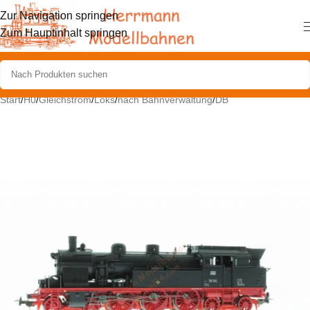
Zur Navigation springen
Zum Hauptinhalt springen
Start
/
H0
/
Gleichstrom
/
Loks
/
nach Bahnverwaltung
/
DB