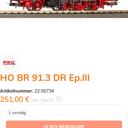
HO BR 91.3 DR Ep.III
Artikelnummer:
22-50734
251,00
€
inkl. MwSt.
1 vorrätig
IN DEN WARENKORB