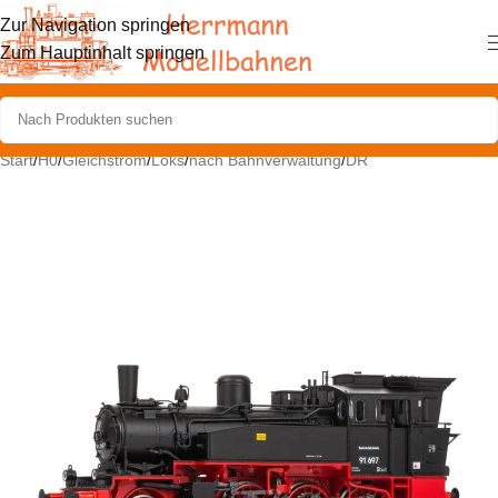
Zur Navigation springen
Zum Hauptinhalt springen
Start
/
H0
/
Gleichstrom
/
Loks
/
nach Bahnverwaltung
/
DR