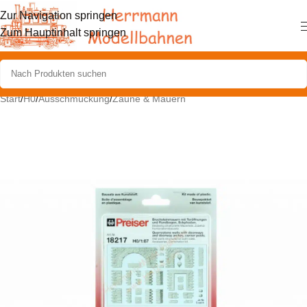
Zur Navigation springen
Zum Hauptinhalt springen
Start
/
H0
/
Ausschmückung
/
Zäune & Mauern