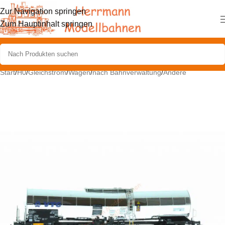
Zur Navigation springen
Zum Hauptinhalt springen
Start
/
H0
/
Gleichstrom
/
Wagen
/
nach Bahnverwaltung
/
Andere