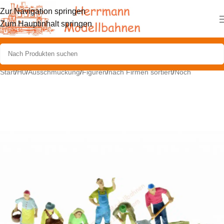
Zur Navigation springen
Zum Hauptinhalt springen
Start
/
H0
/
Ausschmückung
/
Figuren
/
nach Firmen sortiert
/
Noch