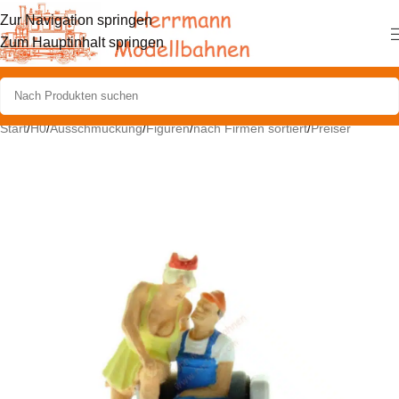
Zur Navigation springen
Zum Hauptinhalt springen
Start
/
H0
/
Ausschmückung
/
Figuren
/
nach Firmen sortiert
/
Preiser