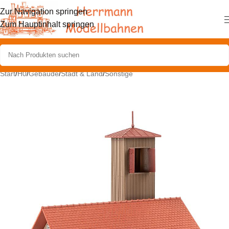
Zur Navigation springen
Zum Hauptinhalt springen
Start
/
H0
/
Gebäude
/
Stadt & Land
/
Sonstige