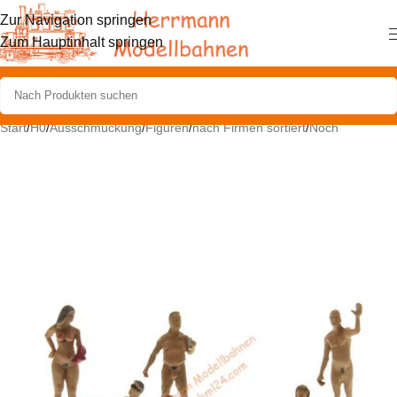
Zur Navigation springen
Zum Hauptinhalt springen
Start
/
H0
/
Ausschmückung
/
Figuren
/
nach Firmen sortiert
/
Noch