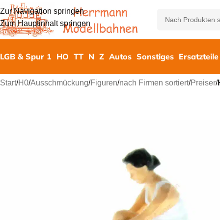
Zur Navigation springen
Zum Hauptinhalt springen
LGB & Spur 1
HO
TT
N
Z
Autos
Sonstiges
Ersatzteile
Start
/
H0
/
Ausschmückung
/
Figuren
/
nach Firmen sortiert
/
Preiser
/