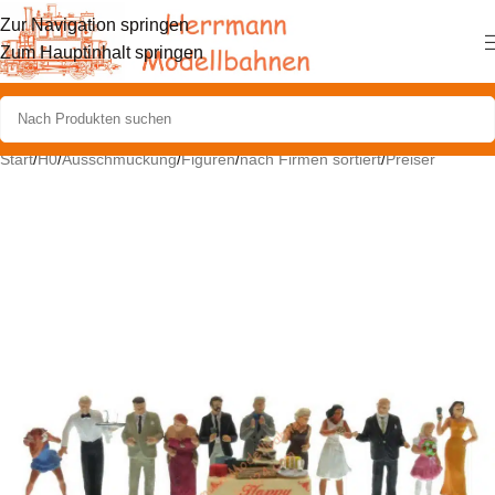
Zur Navigation springen
Zum Hauptinhalt springen
Start
/
H0
/
Ausschmückung
/
Figuren
/
nach Firmen sortiert
/
Preiser