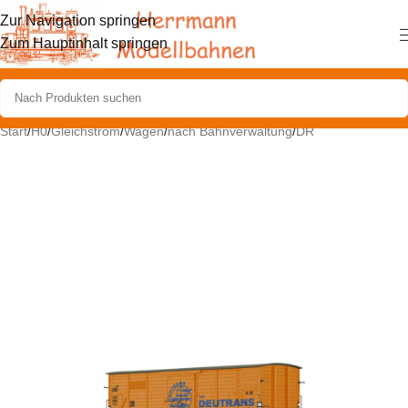
Zur Navigation springen
Zum Hauptinhalt springen
Start
/
H0
/
Gleichstrom
/
Wagen
/
nach Bahnverwaltung
/
DR