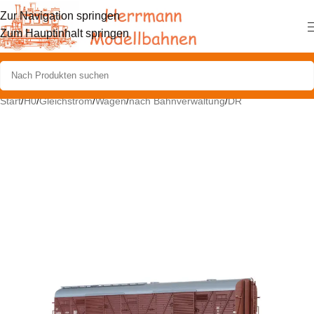
Zur Navigation springen
Zum Hauptinhalt springen
Start
/
H0
/
Gleichstrom
/
Wagen
/
nach Bahnverwaltung
/
DR