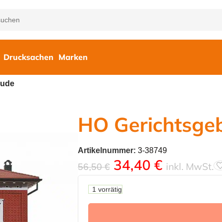
Drucksachen
Marken
äude
HO Gerichtsge
Artikelnummer:
3-38749
34,40
€
inkl. MwSt.
56,50
€
1 vorrätig