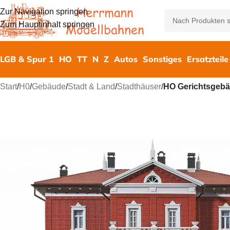
Zur Navigation springen
Zum Hauptinhalt springen
LGB & Spur 1
HO
TT
N
Z
Autos
Sonstiges
Ersatzteile
Start
/
H0
/
Gebäude
/
Stadt & Land
/
Stadthäuser
/
HO Gerichtsgeb