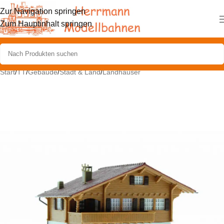
Zur Navigation springen
Zum Hauptinhalt springen
Start
/
TT
/
Gebäude
/
Stadt & Land
/
Landhäuser