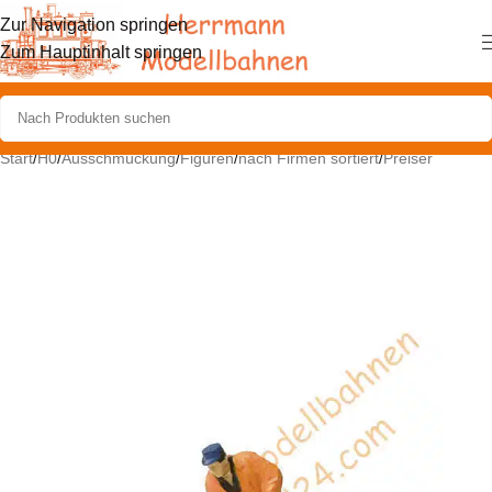
Zur Navigation springen
Zum Hauptinhalt springen
Start
/
H0
/
Ausschmückung
/
Figuren
/
nach Firmen sortiert
/
Preiser