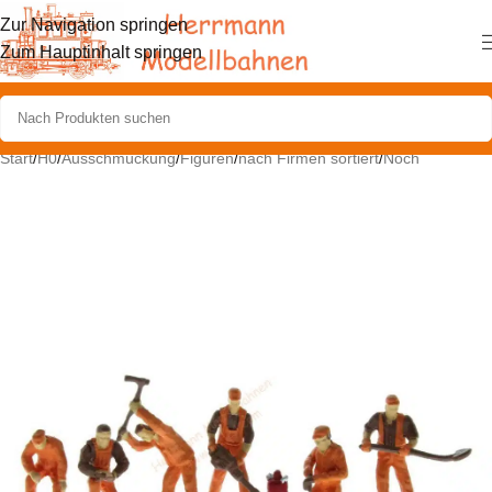
Zur Navigation springen
Zum Hauptinhalt springen
Start
/
H0
/
Ausschmückung
/
Figuren
/
nach Firmen sortiert
/
Noch