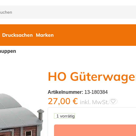
Drucksachen
Marken
huppen
HO Güterwage
Artikelnummer:
13-180384
27,00
€
inkl. MwSt.
1 vorrätig