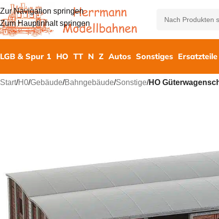
Zur Navigation springen
Zum Hauptinhalt springen
LGB & Spur 1
HO
TT
N
Z
Autos
Sonstiges
Ersatzteile
Start
/
H0
/
Gebäude
/
Bahngebäude
/
Sonstige
/
HO Güterwagensc