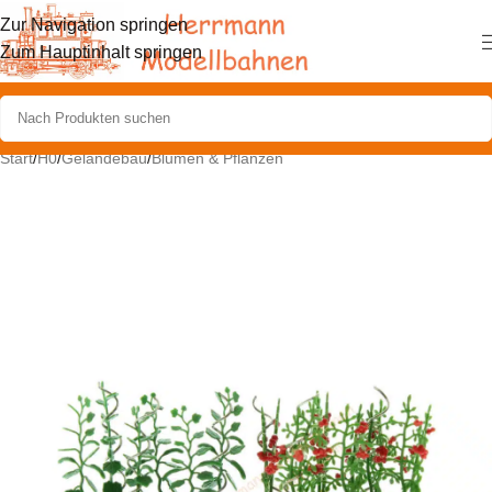
Zur Navigation springen
Zum Hauptinhalt springen
Start
/
H0
/
Geländebau
/
Blumen & Pflanzen