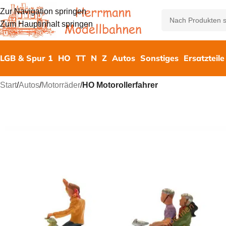
Zur Navigation springen
Zum Hauptinhalt springen
LGB & Spur 1
HO
TT
N
Z
Autos
Sonstiges
Ersatzteile
Start
/
Autos
/
Motorräder
/
HO Motorollerfahrer