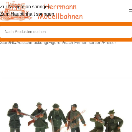
Zur Navigation springen
Zum Hauptinhalt springen
Start
/
H0
/
Ausschmückung
/
Figuren
/
nach Firmen sortiert
/
Preiser