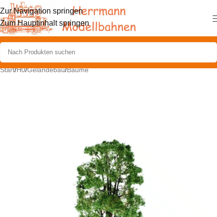
Zur Navigation springen
Zum Hauptinhalt springen
Start
/
H0
/
Geländebau
/
Bäume